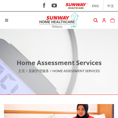
ENG
中文
Home Assessment Services
主页
/
居家护理服务
/
HOME ASSESSMENT SERVICES