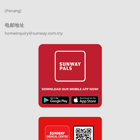
(Penang)
电邮地址
homeinquiry@sunway.com.my